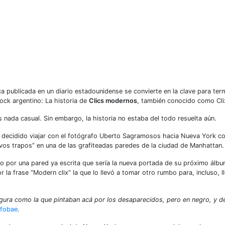
a publicada en un diario estadounidense se convierte en la clave para ter
ck argentino: La historia de
Clics modernos
, también conocido como Cl
 nada casual. Sin embargo, la historia no estaba del todo resuelta aún.
a decidido viajar con el fotógrafo Uberto Sagramosos hacia Nueva York c
Nuevos trapos” en una de las grafiteadas paredes de la ciudad de Manhattan
o por una pared ya escrita que sería la nueva portada de su próximo álbum
la frase “Modern clix” la que lo llevó a tomar otro rumbo para, incluso, l
 figura como la que pintaban acá por los desaparecidos, pero en negro, y 
nfobae
.