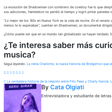
La evolución de Shadowman con sombrero de cowboy fue lo que desplazó 
sus adicciones, Hambleton no perdió el tiempo y logró pintar paredes de
“Lo mejor de los ‘80s en Nueva York es la vida de noche. En el veran
menos te lo esperabas”,
cuentan en
Shadowman,
un documental dirigi
¿Cómo puede ser que en un mundo tan globalizado se hayan tardado 35
¿Te interesa saber más curi
musica?
Seguí leyendo:
La reina Charlotte, la nueva historia de Bridgerton que
La verdadera historia de la relación entre Fito Paez y Charly García: 
By
Cata Olgiati
Entrevistadora y estudiante de letra