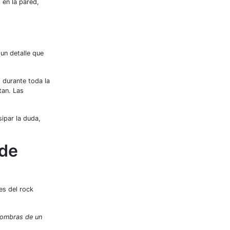
 en la pared,
 un detalle que
 durante toda la
tan. Las
ipar la duda,
 de
es del rock
 sombras de un