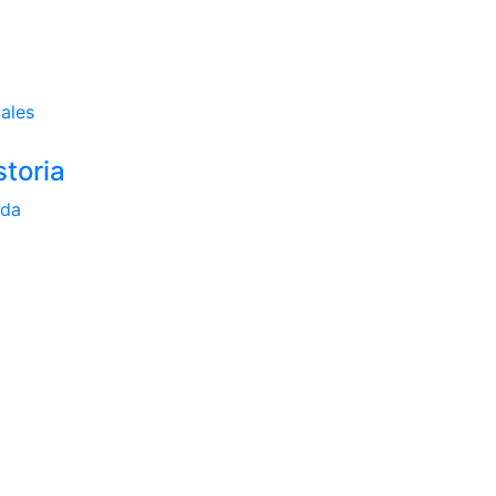
ales
storia
ada