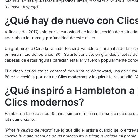
Según el artista que tantos argentinos aman, “Modern clix” era el nomb
“La nave despegó”
.
¿Qué hay de nuevo con Cli
A finales del 2017, solo por la curiosidad de leer la sección de obituari
aportaba a la trama y profundidad de este disco.
Un grafitero de Canadá llamado Richard Hambleton, acababa de fallecer 
primera mitad de los años ‘80. Su arte consiste en grandes siluetas 
cabezas de estas figuras parecían estallar y fueron popularmente co
El curioso periodista se contactó con Kristine Woodward, una galerista
Pérez le envió la portada de
Clics modernos
y la galerista respondió: 
¿Qué inspiró a Hambleton a p
Clics modernos?
Hambleton falleció a los 65 años sin tener ni una mínima idea de que u
latinoamerciano.
“Pinté la ciudad de negro”
fue lo que dijo el artísta cuando se lo entrev
cuerpo humano despues de un holocausto nuclear, o incluso mi propia