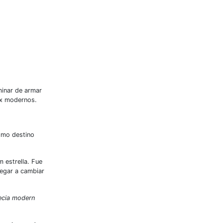
minar de armar
ix modernos.
omo destino
.
 estrella. Fue
legar a cambiar
decia modern