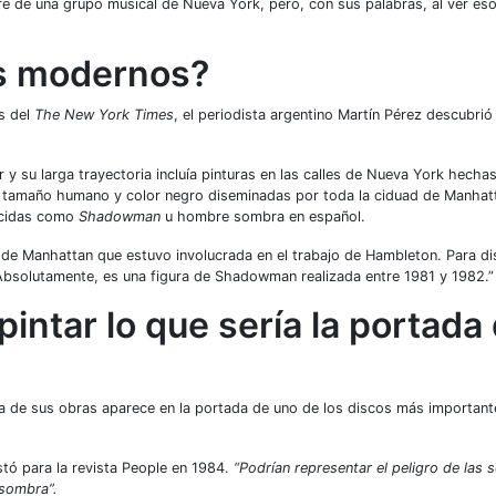
re de una grupo musical de Nueva York, pero, con sus palabras, al ver eso
cs modernos?
os del
The New York Times
, el periodista argentino Martín Pérez descubrió
y su larga trayectoria incluía pinturas en las calles de Nueva York hechas
de tamaño humano y color negro diseminadas por toda la ciduad de Manhat
nocidas como
Shadowman
u hombre sombra en español.
 de Manhattan que estuvo involucrada en el trabajo de Hambleton. Para dis
“Absolutamente, es una figura de Shadowman realizada entre 1981 y 1982.”
intar lo que sería la portada
na de sus obras aparece en la portada de uno de los discos más important
istó para la revista People en 1984.
“Podrían representar el peligro de las
 sombra”.