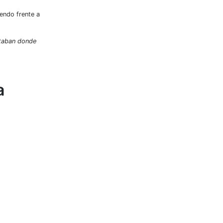
endo frente a
staban donde
a