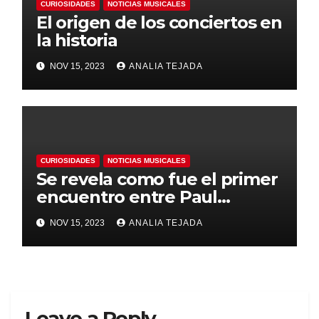
CURIOSIDADES
NOTICIAS MUSICALES
El origen de los conciertos en
la historia
NOV 15, 2023
ANALIA TEJADA
CURIOSIDADES
NOTICIAS MUSICALES
Se revela como fue el primer
encuentro entre Paul
McCartney y John Lennon
NOV 15, 2023
ANALIA TEJADA
Leave a Reply