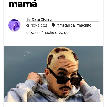
mamá
By
Cata Olgiati
#metallica
,
#nachito
NOV 2, 2023
elizalde
,
#nacho elizalde