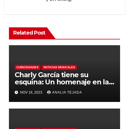
Related Post
CURIOSIDADES
NOTICIAS MUSICALES
Charly García tiene su
esquina: Un homenaje en la
Gran Manzana
NOV 16, 2023
ANALIA TEJADA