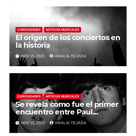
CURIOSIDADES
NOTICIAS MUSICALES
El origen de los conciertos en
la historia
NOV 15, 2023
ANALIA TEJADA
CURIOSIDADES
NOTICIAS MUSICALES
Se revela como fue el primer
encuentro entre Paul
McCartney y John Lennon
NOV 15, 2023
ANALIA TEJADA