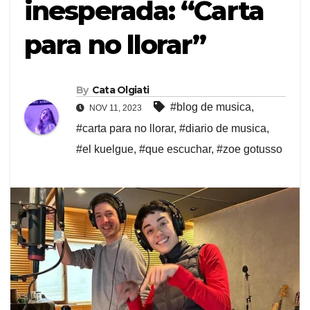
inesperada: “Carta
para no llorar”
By
Cata Olgiati
#blog de musica
,
NOV 11, 2023
#carta para no llorar
,
#diario de musica
,
#el kuelgue
,
#que escuchar
,
#zoe gotusso