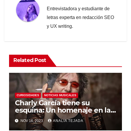
Entrevistadora y estudiante de
letras experta en redacción SEO
y UX writing.
Related Post
CURIOSIDADES
NOTICIAS MUSICALES
Charly García tiene su
esquina: Un homenaje en la
Gran Manzana
NOV 16, 2023
ANALIA TEJADA